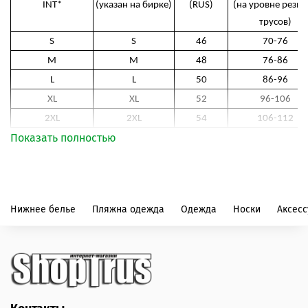
INT*
(указан на бирке)
(RUS)
(на уровне резин
трусов)
S
S
46
70-76
M
M
48
76-86
L
L
50
86-96
XL
XL
52
96-106
2XL
2XL
54
106-112
Показать полностью
Нижнее белье
Пляжна одежда
Одежда
Носки
Аксес