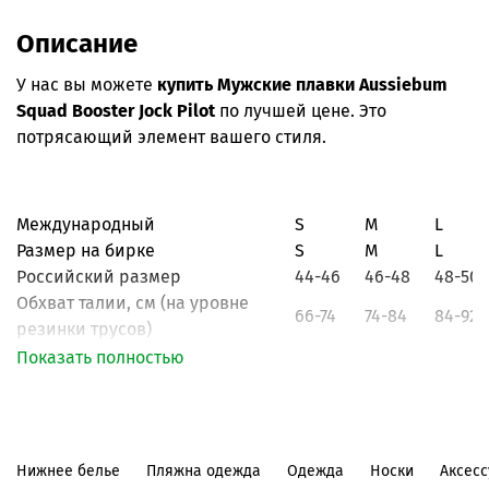
Описание
У нас вы можете
купить Мужские плавки Aussiebum
Squad Booster Jock Pilot
по лучшей цене. Это
потрясающий элемент вашего стиля.
Международный
S
M
L
Размер на бирке
S
M
L
Российский размер
44-46
46-48
48-50
Обхват талии, см
(на уровне
66-74
74-84
84-92
резинки трусов)
Показать полностью
Нижнее белье
Пляжна одежда
Одежда
Носки
Аксес