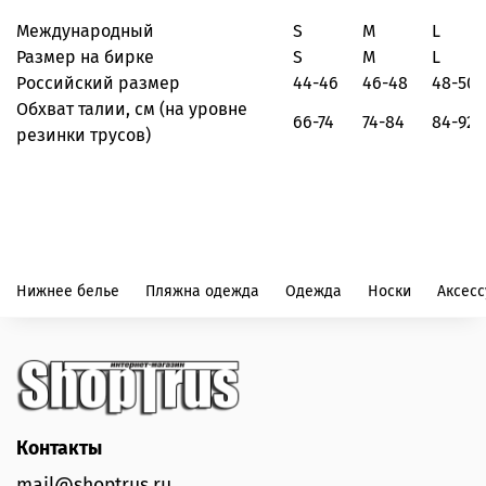
Международный
S
M
L
Размер на бирке
S
M
L
Российский размер
44-46
46-48
48-50
Обхват талии, см
(на уровне
66-74
74-84
84-92
резинки трусов)
Нижнее белье
Пляжна одежда
Одежда
Носки
Аксес
Контакты
mail@shoptrus.ru