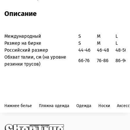
Описание
Международный
S
M
L
Размер на бирке
S
M
L
Российский размер
44-46
46-48
48-50
Обхват талии, см
(на уровне
66-76
76-86
86-94
резинки трусов)
Нижнее белье
Пляжна одежда
Одежда
Носки
Аксес