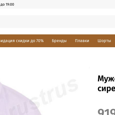
до 19:00
идация скидки до 70%
Бренды
Плавки
Шорты
Муж
сире
91