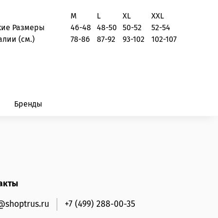
M
L
XL
XXL
кие Размеры
46-48
48-50
50-52
52-54
алии (см.)
78-86
87-92
93-102
102-107
Бренды
акты
@shoptrus.ru
+7 (499) 288-00-35