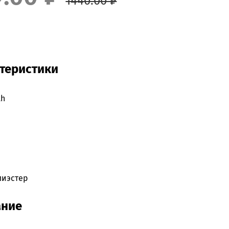
1440.00 ₽
теристики
th
лиэстер
ание