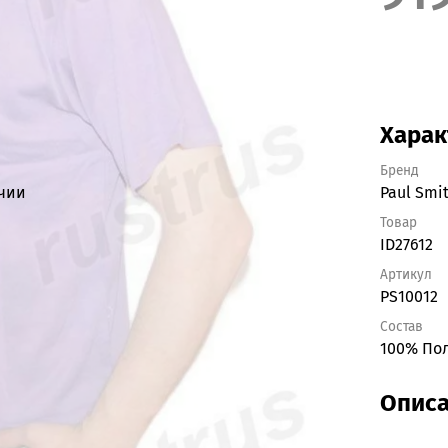
Харак
Бренд
ичии
Paul Smi
Товар
ID27612
Артикул
PS10012
Состав
100% По
Опис