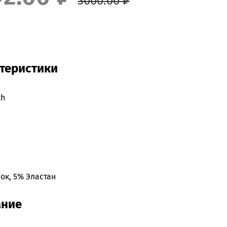
3000.00 ₽
теристики
th
ок, 5% Эластан
ание