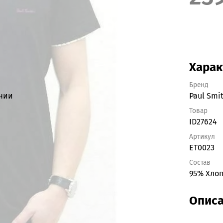
Харак
Бренд
ичии
Paul Smi
Товар
ID27624
Артикул
ET0023
Состав
95% Хлоп
Опис