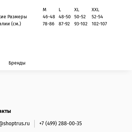
M
L
XL
XXL
кие Размеры
46-48
48-50
50-52
52-54
алии (см.)
78-86
87-92
93-102
102-107
Бренды
акты
@shoptrus.ru
+7 (499) 288-00-35